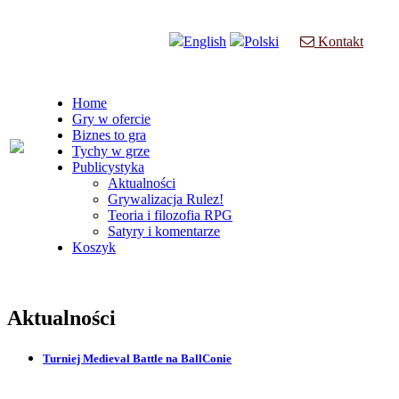
English
Polski
Kontakt
Home
Gry w ofercie
Biznes to gra
Tychy w grze
Publicystyka
Aktualności
Grywalizacja Rulez!
Teoria i filozofia RPG
Satyry i komentarze
Koszyk
Aktualności
Turniej Medieval Battle na BallConie