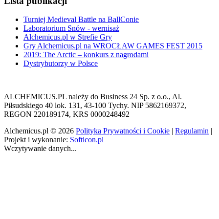
Lista publikacji
Turniej Medieval Battle na BallConie
Laboratorium Snów - wernisaż
Alchemicus.pl w Strefie Gry
Gry Alchemicus.pl na WROCŁAW GAMES FEST 2015
2019: The Arctic – konkurs z nagrodami
Dystrybutorzy w Polsce
ALCHEMICUS.PL należy do Business 24 Sp. z o.o., Al.
Piłsudskiego 40 lok. 131, 43-100 Tychy. NIP 5862169372,
REGON 220189174, KRS 0000248492
Alchemicus.pl © 2026
Polityka Prywatności i Cookie
|
Regulamin
|
Projekt i wykonanie:
Softicon.pl
Wczytywanie danych...