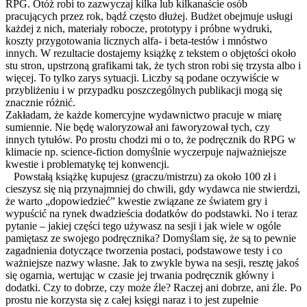
RPG. Otóż robi to zazwyczaj kilka lub kilkanaście osób
pracujących przez rok, bądź często dłużej. Budżet obejmuje usługi
każdej z nich, materiały robocze, prototypy i próbne wydruki,
koszty przygotowania licznych alfa- i beta-testów i mnóstwo
innych. W rezultacie dostajemy książkę z tekstem o objętości około
stu stron, upstrzoną grafikami tak, że tych stron robi się trzysta albo i
więcej. To tylko zarys sytuacji. Liczby są podane oczywiście w
przybliżeniu i w przypadku poszczególnych publikacji mogą się
znacznie różnić.
Zakładam, że każde komercyjne wydawnictwo pracuje w miarę
sumiennie. Nie będę waloryzował ani faworyzował tych, czy
innych tytułów. Po prostu chodzi mi o to, że podręcznik do RPG w
klimacie np. science-fiction domyślnie wyczerpuje najważniejsze
kwestie i problematykę tej konwencji.
Powstałą książkę kupujesz (graczu/mistrzu) za około 100 zł i
cieszysz się nią przynajmniej do chwili, gdy wydawca nie stwierdzi,
że warto „dopowiedzieć” kwestie związane ze światem gry i
wypuścić na rynek dwadzieścia dodatków do podstawki. No i teraz
pytanie – jakiej części tego używasz na sesji i jak wiele w ogóle
pamiętasz ze swojego podręcznika? Domyślam się, że są to pewnie
zagadnienia dotyczące tworzenia postaci, podstawowe testy i co
ważniejsze nazwy własne. Jak to zwykle bywa na sesji, resztę jakoś
się ogarnia, wertując w czasie jej trwania podręcznik główny i
dodatki. Czy to dobrze, czy może źle? Raczej ani dobrze, ani źle. Po
prostu nie korzysta się z całej księgi naraz i to jest zupełnie