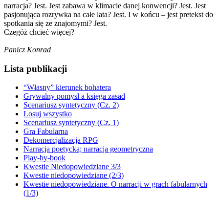
narracja? Jest. Jest zabawa w klimacie danej konwencji? Jest. Jest
pasjonująca rozrywka na całe lata? Jest. I w końcu – jest pretekst do
spotkania się ze znajomymi? Jest.
Czegóż chcieć więcej?
Panicz Konrad
Lista publikacji
“Własny” kierunek bohatera
Grywalny pomysł a księga zasad
Scenariusz syntetyczny (Cz. 2)
Losuj wszystko
Scenariusz syntetyczny (Cz. 1)
Gra Fabularna
Dekomercjalizacja RPG
Narracja poetycka; narracja geometryczna
Play-by-book
Kwestie Niedopowiedziane 3/3
Kwestie niedopowiedziane (2/3)
Kwestie niedopowiedziane. O narracji w grach fabularnych
(1/3)