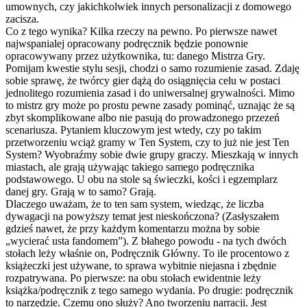
umownych, czy jakichkolwiek innych personalizacji z domowego
zacisza.
Co z tego wynika? Kilka rzeczy na pewno. Po pierwsze nawet
najwspanialej opracowany podręcznik będzie ponownie
opracowywany przez użytkownika, tu: danego Mistrza Gry.
Pomijam kwestie stylu sesji, chodzi o samo rozumienie zasad. Zdaję
sobie sprawę, że twórcy gier dążą do osiągnięcia celu w postaci
jednolitego rozumienia zasad i do uniwersalnej grywalności. Mimo
to mistrz gry może po prostu pewne zasady pominąć, uznając że są
zbyt skomplikowane albo nie pasują do prowadzonego przezeń
scenariusza. Pytaniem kluczowym jest wtedy, czy po takim
przetworzeniu wciąż gramy w Ten System, czy to już nie jest Ten
System? Wyobraźmy sobie dwie grupy graczy. Mieszkają w innych
miastach, ale grają używając takiego samego podręcznika
podstawowego. U obu na stole są świeczki, kości i egzemplarz
danej gry. Grają w to samo? Grają.
Dlaczego uważam, że to ten sam system, wiedząc, że liczba
dywagacji na powyższy temat jest nieskończona? (Zasłyszałem
gdzieś nawet, że przy każdym komentarzu można by sobie
„wycierać usta fandomem”). Z błahego powodu - na tych dwóch
stołach leży właśnie on, Podręcznik Główny. To ile procentowo z
książeczki jest używane, to sprawa wybitnie niejasna i zbędnie
rozpatrywana. Po pierwsze: na obu stołach ewidentnie leży
książka/podręcznik z tego samego wydania. Po drugie: podręcznik
to narzędzie. Czemu ono służy? Ano tworzeniu narracji. Jest