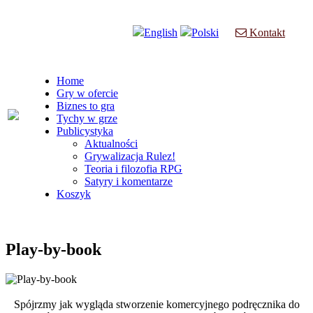
English
Polski
Kontakt
Home
Gry w ofercie
Biznes to gra
Tychy w grze
Publicystyka
Aktualności
Grywalizacja Rulez!
Teoria i filozofia RPG
Satyry i komentarze
Koszyk
Play-by-book
Spójrzmy jak wygląda stworzenie komercyjnego podręcznika do