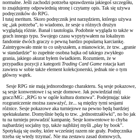
normalne. Jeśli zachodzi potrzeba sprawdzenia jakiegoś szczegółu,
to znajdujemy odpowiednią stronę i czytamy opis. Tak się używa
podręczników do RPG.
I tutaj meritum. Skoro podręcznik jest narzędziem, którego używa
się „jak potrzeba”, to wiadomo, że sesje u różnych drużyn
wyglądają różnie. Banał i tautologia. Podobnie wygląda to także w
grach innego typu. Swojego czasu wypytywałem na lokalnym
fandomie dwóch graczy o pewną bardzo popularną karciankę.
Zaintrygowało mnie to co usłyszałem, a mianowicie, że tzw. „granie
w standardzie” to zupełnie osobna bajka od takiego zwykłego
grania, jakiego akurat byłem świadkiem. Rozumiem, że w
przypadku pozycji z kategorii
Trading Card Game
rotacja kart
zawiera w sobie także element kolekcjonerski, jednak nie o tym
główny wątek.
Sesje RPG nie mają jednorodnego charakteru. Są sesje pokazowe,
są sesje konwentowe i są sesje domowe. Jak powiedział mój
gracz/MG: „RPG to w ogóle kultura domowa”. Podejmując takie
rozgraniczenie można zauważyć, że... są między tymi sesjami
różnice. Sesje pokazowe aka turniejowe na pewno będą bardziej
spektakularne. Domyślnie będą to tzw. „jednostrzałówki”, no bo jak
tu na turnieju prowadzić kampanię. Sesje konwentowe to chyba
najbardziej socjalny typ, także najbliżej myśli „play by book”.
Spotykają się osoby, które wcześniej razem nie grały. Podręcznika
trzeba się wtedy trzymać. Nie ma zestawu zasad domowych,